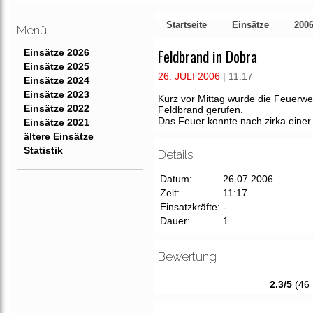
Startseite
Einsätze
200
Menü
Feldbrand in Dobra
Einsätze 2026
Einsätze 2025
26. JULI 2006
| 11:17
Einsätze 2024
Einsätze 2023
Kurz vor Mittag wurde die Feuerw
Einsätze 2022
Feldbrand gerufen.
Das Feuer konnte nach zirka einer
Einsätze 2021
ältere Einsätze
Statistik
Details
Datum:
26.07.2006
Zeit:
11:17
Einsatzkräfte:
-
Dauer:
1
Bewertung
2.3/5
(46 