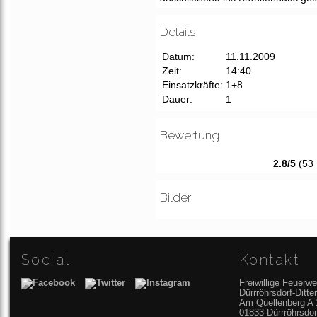
Details
Datum:
11.11.2009
Zeit:
14:40
Einsatzkräfte:
1+8
Dauer:
1
Bewertung
2.8/5
(53 
Bilder
Social
Kontakt
Freiwillige Feuerwe
Dürrröhrsdorf-Ditt
Am Quellenberg A 
01833 Dürrröhrsdor