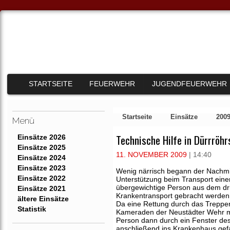
STARTSEITE
FEUERWEHR
JUGENDFEUERWEHR
Startseite
Einsätze
200
Menü
Technische Hilfe in Dürrröhr
Einsätze 2026
Einsätze 2025
11. NOVEMBER 2009
| 14:40
Einsätze 2024
Einsätze 2023
Wenig närrisch begann der Nachmi
Einsätze 2022
Unterstützung beim Transport eine
übergewichtige Person aus dem dr
Einsätze 2021
Krankentransport gebracht werden
ältere Einsätze
Da eine Rettung durch das Treppe
Statistik
Kameraden der Neustädter Wehr mit
Person dann durch ein Fenster des
anschließend ins Krankenhaus gef