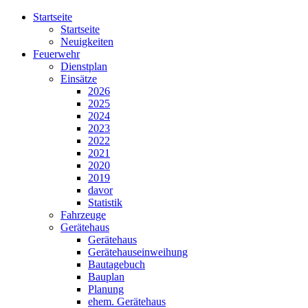
Startseite
Startseite
Neuigkeiten
Feuerwehr
Dienstplan
Einsätze
2026
2025
2024
2023
2022
2021
2020
2019
davor
Statistik
Fahrzeuge
Gerätehaus
Gerätehaus
Gerätehauseinweihung
Bautagebuch
Bauplan
Planung
ehem. Gerätehaus